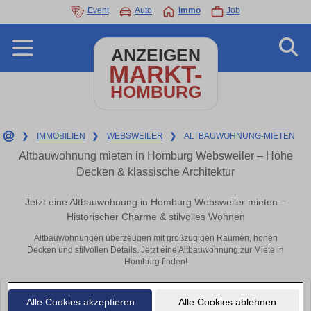
Event
Auto
Immo
Job
ANZEIGEN
MARKT-
HOMBURG
❯
IMMOBILIEN
❯
WEBSWEILER
❯
ALTBAUWOHNUNG-MIETEN
Altbauwohnung mieten in Homburg Websweiler – Hohe
Decken & klassische Architektur
Jetzt eine Altbauwohnung in Homburg Websweiler mieten –
Historischer Charme & stilvolles Wohnen
Altbauwohnungen überzeugen mit großzügigen Räumen, hohen
Decken und stilvollen Details. Jetzt eine Altbauwohnung zur Miete in
Homburg finden!
Leider konnten wir derzeit keine passenden Objekte finden. Schauen Sie
Alle Cookies akzeptieren
Alle Cookies ablehnen
bald wieder vorbei!