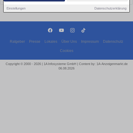
Einstellungen
Datenschutzerklärung
Ratgeber
Presse
Lokales
Über Uns
Impressum
Datenschutz
Cookies
Copyright © 2000 - 2026 | 1A Infosysteme GmbH | Content by: 1A-Anzeigenmarkt.de
06.08.2026