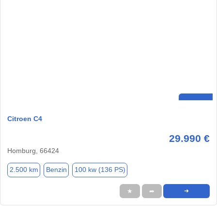
Citroen C4
29.990 €
Homburg, 66424
2.500 km
Benzin
100 kw (136 PS)
★
➦
➜