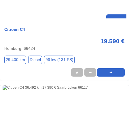
Citroen C4
19.590 €
Homburg, 66424
29.400 km
Diesel
96 kw (131 PS)
★
➦
➜