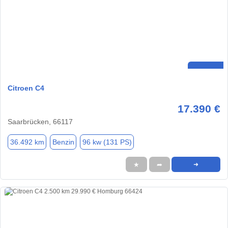
Citroen C4
17.390 €
Saarbrücken, 66117
36.492 km
Benzin
96 kw (131 PS)
★
➦
➜