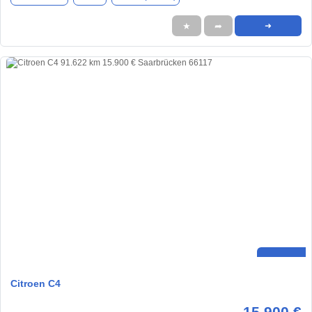
★
➦
➜
Citroen C4
15.900 €