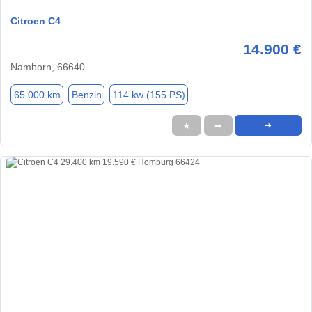
Citroen C4
14.900 €
Namborn, 66640
65.000 km
Benzin
114 kw (155 PS)
★
➦
➜