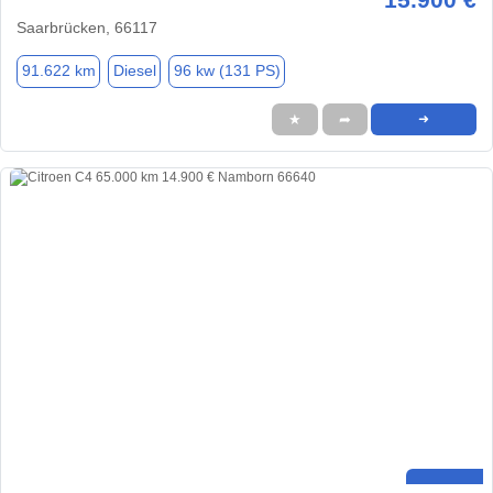
Saarbrücken, 66117
91.622 km
Diesel
96 kw (131 PS)
★
➦
➜