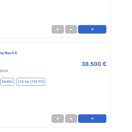
★
➦
➜
ang Mach-E
38.500 €
66424
Elektro
216 kw (294 PS)
★
➦
➜