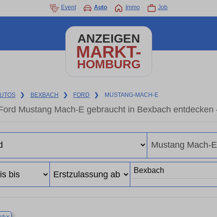
Event
Auto
Immo
Job
ANZEIGEN
MARKT-
HOMBURG
UTOS
❯
BEXBACH
❯
FORD
❯
MUSTANG-MACH-E
Ford Mustang Mach-E gebraucht in Bexbach entdecken 
×