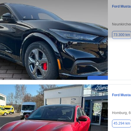
Ford Must
Neunkirche
73.300 km
Ford Must
Homburg, 
45.294 km