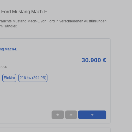
n Ford Mustang Mach-E
auchte Mustang Mach-E von Ford in verschiedenen Ausführungen
om Händler.
ang Mach-E
30.900 €
66564
Elektro
216 kw (294 PS)
★
➦
➜