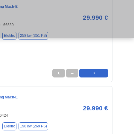
ang Mach-E
29.990 €
n, 66539
Elektro
258 kw (351 PS)
★
➦
➜
ang Mach-E
29.990 €
66424
Elektro
198 kw (269 PS)