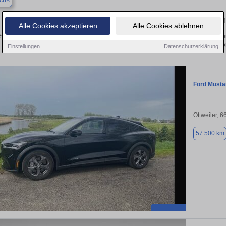
ch
Finden Sie in Bexbach Ihren gebrauchte
Alle Cookies akzeptieren
Alle Cookies ablehnen
Sie in Bexbach einen Ford Mustang Mach-E Gebrauchtwagen? Entdecken Sie gebr
und Preisklassen von privat und v
Einstellungen
Datenschutzerklärung
Ford Must
Ottweiler, 
57.500 km