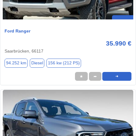
Ford Ranger
35.990 €
Saarbrücken, 66117
94.252 km
Diesel
156 kw (212 PS)
★
➦
➜