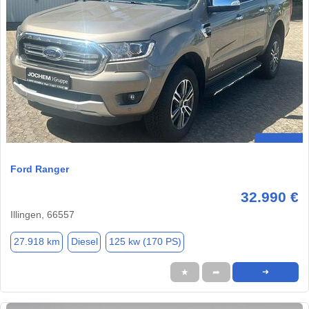
Ford Ranger
32.990 €
Illingen, 66557
27.918 km
Diesel
125 kw (170 PS)
★
➦
➜