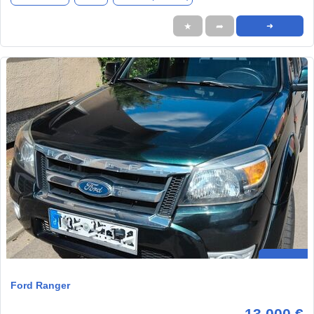
★
➦
➜
Ford Ranger
13.000 €