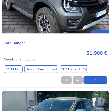
Ford Ranger
51.900 €
Neunkirchen, 66539
12.300 km
Hybrid (Benzin/Elekt
207 kw (281 PS)
★
➦
➜