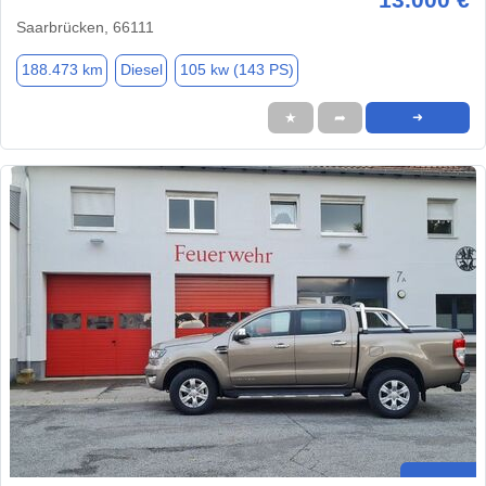
Saarbrücken, 66111
188.473 km
Diesel
105 kw (143 PS)
★
➦
➜