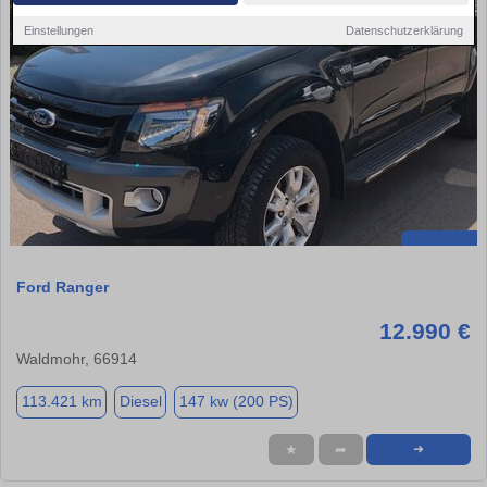
Einstellungen
Datenschutzerklärung
Ford Ranger
12.990 €
Waldmohr, 66914
113.421 km
Diesel
147 kw (200 PS)
★
➦
➜