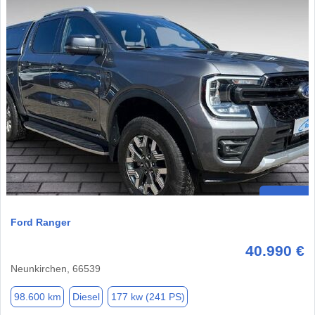
Ford Ranger
40.990 €
Neunkirchen, 66539
98.600 km
Diesel
177 kw (241 PS)