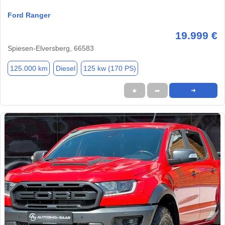
Ford Ranger
19.999 €
Spiesen-Elversberg, 66583
125.000 km
Diesel
125 kw (170 PS)
★
➦
➜