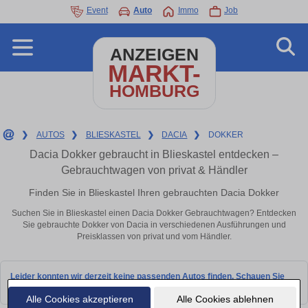
Event
Auto
Immo
Job
ANZEIGEN
MARKT-
HOMBURG
❯
AUTOS
❯
BLIESKASTEL
❯
DACIA
❯
DOKKER
Dacia Dokker gebraucht in Blieskastel entdecken –
Gebrauchtwagen von privat & Händler
Finden Sie in Blieskastel Ihren gebrauchten Dacia Dokker
Suchen Sie in Blieskastel einen Dacia Dokker Gebrauchtwagen? Entdecken
Sie gebrauchte Dokker von Dacia in verschiedenen Ausführungen und
Preisklassen von privat und vom Händler.
Leider konnten wir derzeit keine passenden Autos finden. Schauen Sie
bald wieder vorbei!
Alle Cookies akzeptieren
Alle Cookies ablehnen