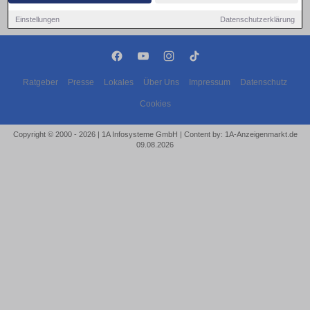
Einstellungen
Datenschutzerklärung
Ratgeber
Presse
Lokales
Über Uns
Impressum
Datenschutz
Cookies
Copyright © 2000 - 2026 | 1A Infosysteme GmbH | Content by: 1A-Anzeigenmarkt.de
09.08.2026