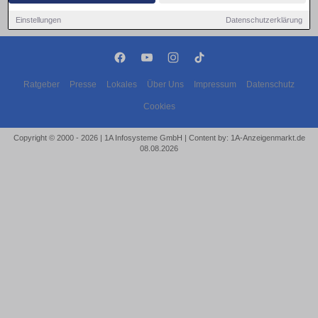
Einstellungen
Datenschutzerklärung
Ratgeber
Presse
Lokales
Über Uns
Impressum
Datenschutz
Cookies
Copyright © 2000 - 2026 | 1A Infosysteme GmbH | Content by: 1A-Anzeigenmarkt.de
08.08.2026