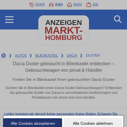
Event
Auto
Immo
Job
ANZEIGEN
MARKT-
HOMBURG
❯
AUTOS
❯
BLIESKASTEL
❯
DACIA
❯
DUSTER
Dacia Duster gebraucht in Blieskastel entdecken –
Gebrauchtwagen von privat & Händler
Finden Sie in Blieskastel Ihren gebrauchten Dacia Duster
Suchen Sie in Blieskastel einen Dacia Duster Gebrauchtwagen? Entdecken
Sie gebrauchte Duster von Dacia in verschiedenen Ausführungen und
Preisklassen von privat und vom Händler.
Leider konnten wir derzeit keine passenden Autos finden. Schauen Sie
bald wieder vorbei!
Alle Cookies akzeptieren
Alle Cookies ablehnen