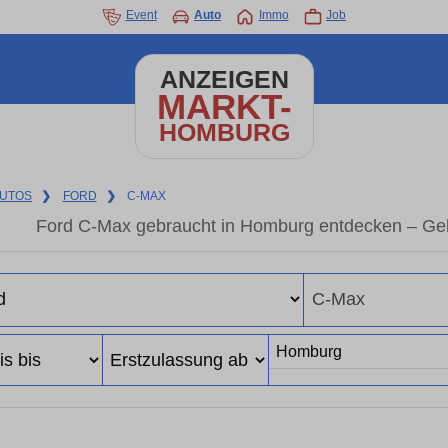
Event
Auto
Immo
Job
ANZEIGEN
MARKT-
HOMBURG
UTOS
❯
FORD
❯
C-MAX
Ford C-Max gebraucht in Homburg entdecken – Geb