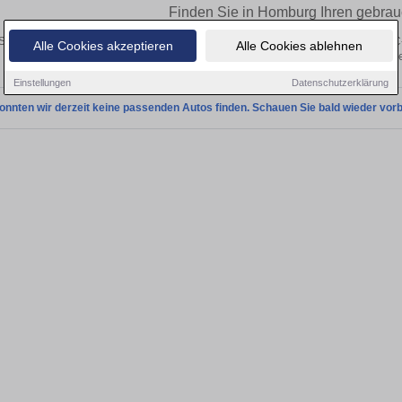
Finden Sie in Homburg Ihren gebra
Sie in Homburg einen Ford C-Max Gebrauchtwagen? Entdecken Sie gebrauchte C-
Alle Cookies akzeptieren
Alle Cookies ablehnen
von privat und vom Händle
Einstellungen
Datenschutzerklärung
onnten wir derzeit keine passenden Autos finden. Schauen Sie bald wieder vorb