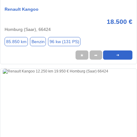
Renault Kangoo
18.500 €
Homburg (Saar), 66424
85.850 km
Benzin
96 kw (131 PS)
★
➦
➜