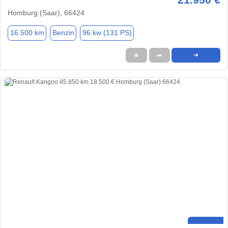
Homburg (Saar), 66424
16.500 km
Benzin
96 kw (131 PS)
★
➦
➜