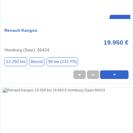
Renault Kangoo
19.950 €
Homburg (Saar), 66424
12.250 km
Benzin
96 kw (131 PS)
★
➦
➜