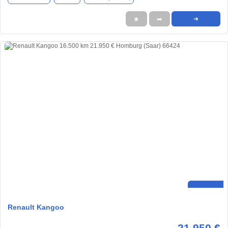
★
➦
➜
Renault Kangoo
21.950 €