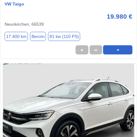
VW Taigo
19.980 €
Neunkirchen, 66539
17.400 km
Benzin
81 kw (110 PS)
★
➦
➜