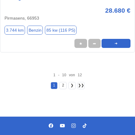
28.680 €
Pirmasens, 66953
3.744 km
Benzin
85 kw (116 PS)
★
➦
➜
1 - 10 von 12
1
2
❯
❯❯