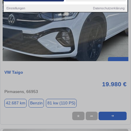
Einstellungen
Datenschutzerklärung
VW Taigo
19.980 €
Pirmasens, 66953
42.687 km
Benzin
81 kw (110 PS)
★
➦
➜