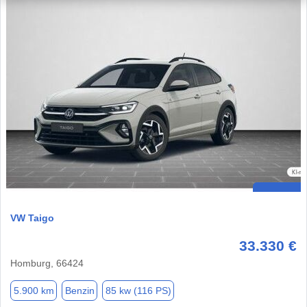
VW Taigo
33.330 €
Homburg, 66424
5.900 km
Benzin
85 kw (116 PS)