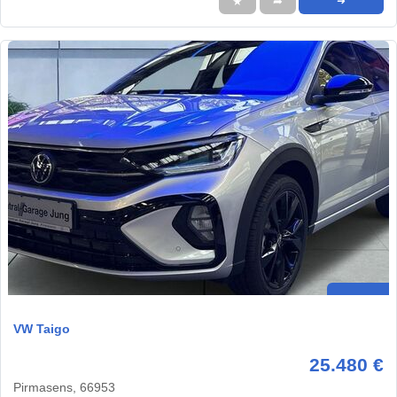
★
➦
➜
VW Taigo
25.480 €
Pirmasens, 66953