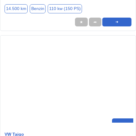
14.500 km
Benzin
110 kw (150 PS)
★
➦
➜
VW Taigo