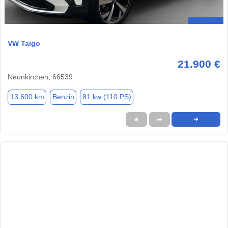
VW Taigo
21.900 €
Neunkirchen, 66539
13.600 km
Benzin
81 kw (110 PS)
★
➦
➜