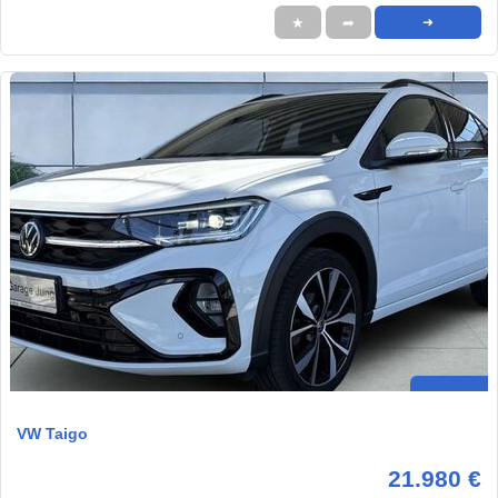
★
➦
➜
VW Taigo
21.980 €