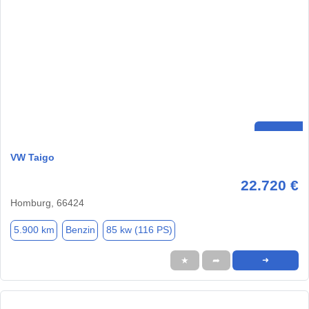
VW Taigo
22.720 €
Homburg, 66424
5.900 km
Benzin
85 kw (116 PS)
★
➦
➜