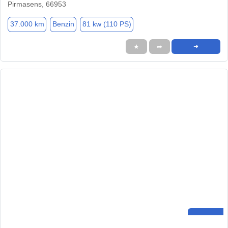
Pirmasens, 66953
37.000 km
Benzin
81 kw (110 PS)
★
➦
➜