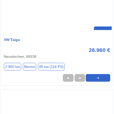
VW Taigo
26.960 €
Neunkirchen, 66538
2.900 km
Benzin
85 kw (116 PS)
★
➦
➜