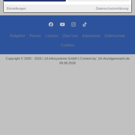
Einstellungen
Datenschutzerklärung
Ratgeber
Presse
Lokales
Über Uns
Impressum
Datenschutz
Cookies
Copyright © 2000 - 2026 | 1A Infosysteme GmbH | Content by: 1A-Anzeigenmarkt.de
09.08.2026