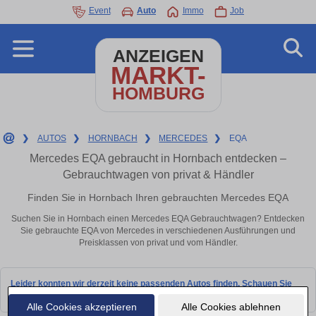
Event
Auto
Immo
Job
ANZEIGEN
MARKT-
HOMBURG
❯
AUTOS
❯
HORNBACH
❯
MERCEDES
❯
EQA
Mercedes EQA gebraucht in Hornbach entdecken –
Gebrauchtwagen von privat & Händler
Finden Sie in Hornbach Ihren gebrauchten Mercedes EQA
Suchen Sie in Hornbach einen Mercedes EQA Gebrauchtwagen? Entdecken
Sie gebrauchte EQA von Mercedes in verschiedenen Ausführungen und
Preisklassen von privat und vom Händler.
Leider konnten wir derzeit keine passenden Autos finden. Schauen Sie
bald wieder vorbei!
Alle Cookies akzeptieren
Alle Cookies ablehnen