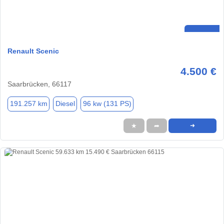
Renault Scenic
4.500 €
Saarbrücken, 66117
191.257 km
Diesel
96 kw (131 PS)
★
➦
➜