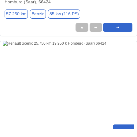
Homburg (Saar), 66424
57.250 km
Benzin
85 kw (116 PS)
★
➦
➜