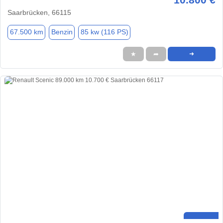
Saarbrücken, 66115
67.500 km
Benzin
85 kw (116 PS)
★
➦
➜