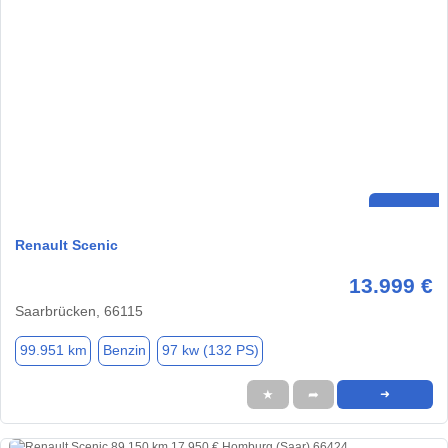
Renault Scenic
13.999 €
Saarbrücken, 66115
99.951 km
Benzin
97 kw (132 PS)
★
➦
➜