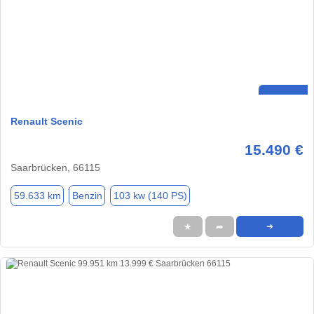
Renault Scenic
15.490 €
Saarbrücken, 66115
59.633 km
Benzin
103 kw (140 PS)
★
➦
➜