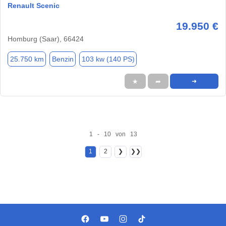
Renault Scenic
19.950 €
Homburg (Saar), 66424
25.750 km
Benzin
103 kw (140 PS)
★
➦
➜
1 - 10 von 13
1
2
❯
❯❯