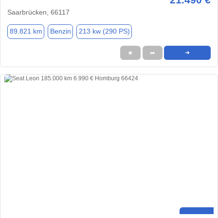
Saarbrücken, 66117
89.821 km
Benzin
213 kw (290 PS)
★
➦
➜