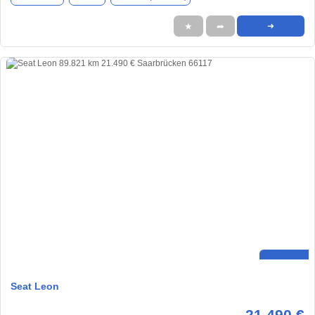
★
➦
➜
Seat Leon
21.490 €