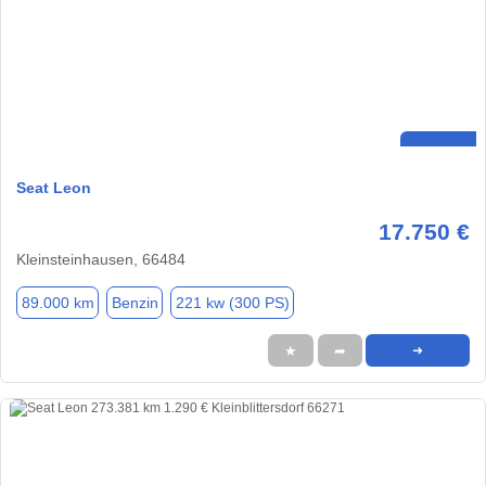
Seat Leon
17.750 €
Kleinsteinhausen, 66484
89.000 km
Benzin
221 kw (300 PS)
★
➦
➜