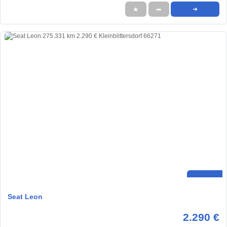
★
➦
➜
Seat Leon
2.290 €