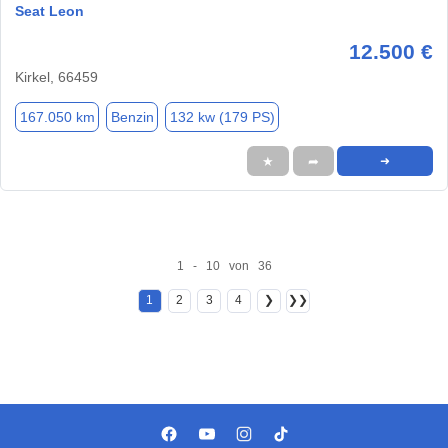
Seat Leon
12.500 €
Kirkel, 66459
167.050 km
Benzin
132 kw (179 PS)
★
➦
➜
1 - 10 von 36
1
2
3
4
❯
❯❯