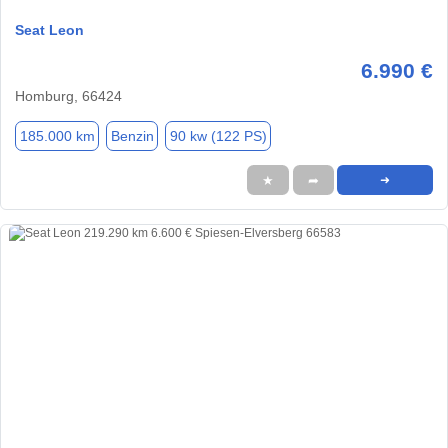
Seat Leon
6.990 €
Homburg, 66424
185.000 km
Benzin
90 kw (122 PS)
★
➦
➜