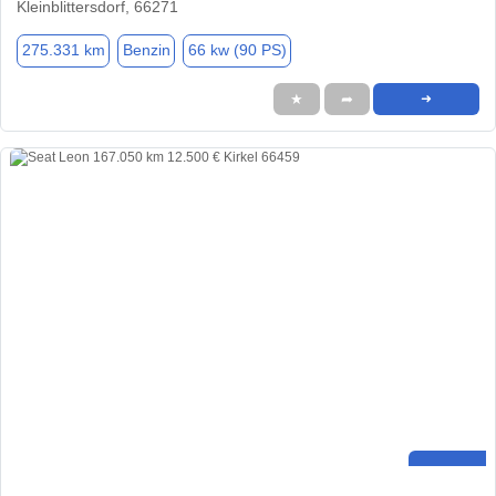
Kleinblittersdorf, 66271
275.331 km
Benzin
66 kw (90 PS)
★
➦
➜