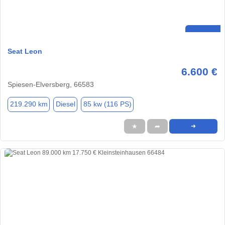
Seat Leon
6.600 €
Spiesen-Elversberg, 66583
219.290 km
Diesel
85 kw (116 PS)
★
➦
➜