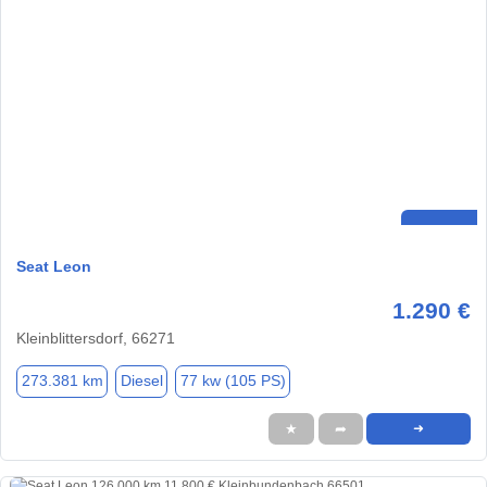
Seat Leon
1.290 €
Kleinblittersdorf, 66271
273.381 km
Diesel
77 kw (105 PS)
★
➦
➜