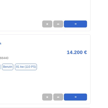
★
➦
➜
a
14.200 €
, 66440
Benzin
81 kw (110 PS)
★
➦
➜