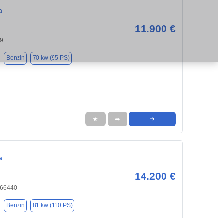
a
11.900 €
59
Benzin
70 kw (95 PS)
★
➦
➜
a
14.200 €
, 66440
Benzin
81 kw (110 PS)