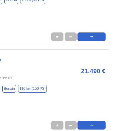
m
Benzin
70 kw (95 PS)
★
➦
➜
a
21.490 €
n, 66130
Benzin
110 kw (150 PS)
★
➦
➜