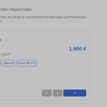
uchten Skoda Fabia
abia von Skoda in verschiedenen Ausführungen und Preisklassen
r.
a
1.900 €
n, 66127
m
Benzin
63 kw (86 PS)
★
➦
➜