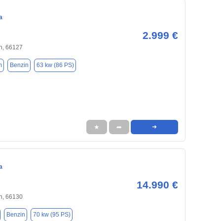
a
2.999 €
n, 66127
m
Benzin
63 kw (86 PS)
★
➦
➜
a
14.990 €
n, 66130
Benzin
70 kw (95 PS)