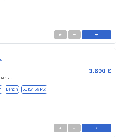
★
➦
➜
a
3.690 €
r, 66578
m
Benzin
51 kw (69 PS)
★
➦
➜