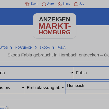
Event
Auto
Immo
Job
ANZEIGEN
MARKT-
HOMBURG
UTOS
❯
HORNBACH
❯
SKODA
❯
FABIA
Skoda Fabia gebraucht in Hornbach entdecken – Ge
×