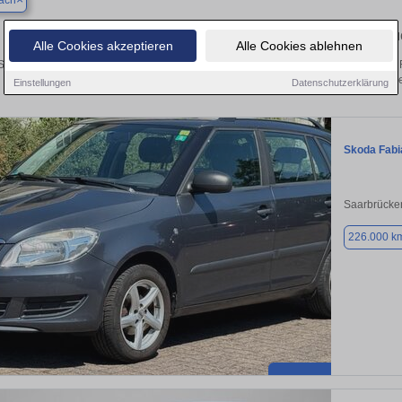
ach
Finden Sie in Hornbach Ihren gebra
Alle Cookies akzeptieren
Alle Cookies ablehnen
ie in Hornbach einen Skoda Fabia Gebrauchtwagen? Entdecken Sie gebrauchte F
von privat und vom Händle
Einstellungen
Datenschutzerklärung
Skoda Fabi
Saarbrücke
226.000 k