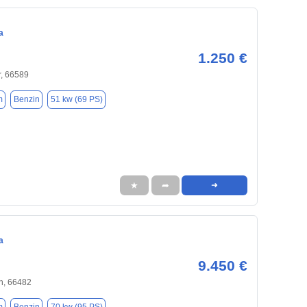
a
1.250 €
r, 66589
m
Benzin
51 kw (69 PS)
★
➦
➜
a
9.450 €
n, 66482