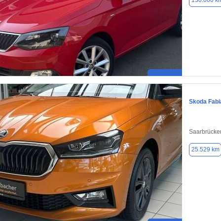
130.000 k
Skoda Fabi
Saarbrücke
25.529 km