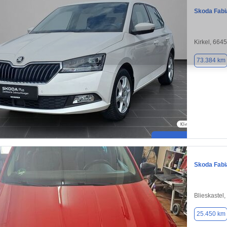
Skoda Fabi
Kirkel, 664
73.384 km
Skoda Fabi
Blieskastel
25.450 km