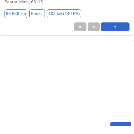
Saarbrücken, 66115
66.666 km
Benzin
103 kw (140 PS)
★
➦
➜