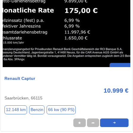
Renault Captur
10.999 €
Saarbrücken, 66115
12.148 km
Benzin
66 kw (90 PS)
★
➦
➜