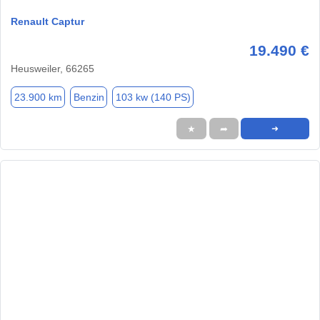
Renault Captur
19.490 €
Heusweiler, 66265
23.900 km
Benzin
103 kw (140 PS)
★
➦
➜