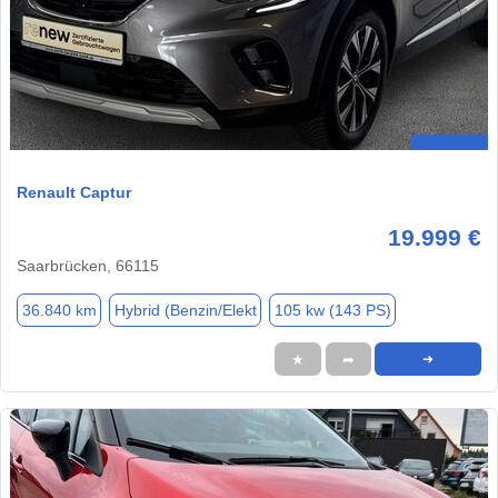
Renault Captur
19.999 €
Saarbrücken, 66115
36.840 km
Hybrid (Benzin/Elekt
105 kw (143 PS)
★
➦
➜