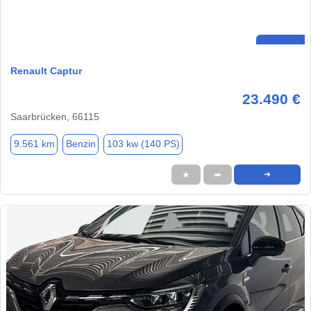
Renault Captur
23.490 €
Saarbrücken, 66115
9.561 km
Benzin
103 kw (140 PS)
★
➦
➜