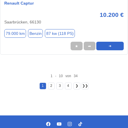
Renault Captur
10.200 €
Saarbrücken, 66130
79.000 km
Benzin
87 kw (118 PS)
★
➦
➜
1 - 10 von 34
1
2
3
4
❯
❯❯