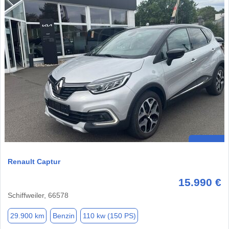
Renault Captur
15.990 €
Schiffweiler, 66578
29.900 km
Benzin
110 kw (150 PS)