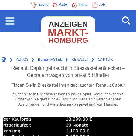
Event
Auto
Immo
Job
ANZEIGEN
MARKT-
HOMBURG
❯
AUTOS
❯
BLIESKASTEL
❯
RENAULT
❯
CAPTUR
Renault Captur gebraucht in Blieskastel entdecken –
Gebrauchtwagen von privat & Händler
Finden Sie in Blieskastel Ihren gebrauchten Renault Captur
Suchen Sie in Blieskastel einen Renault Captur Gebrauchtwagen?
Entdecken Sie gebrauchte Captur von Renault in verschiedenen
Ausführungen und Preisklassen von privat und vom Händler.