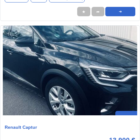
★
➦
➜
Renault Captur
13.900 €