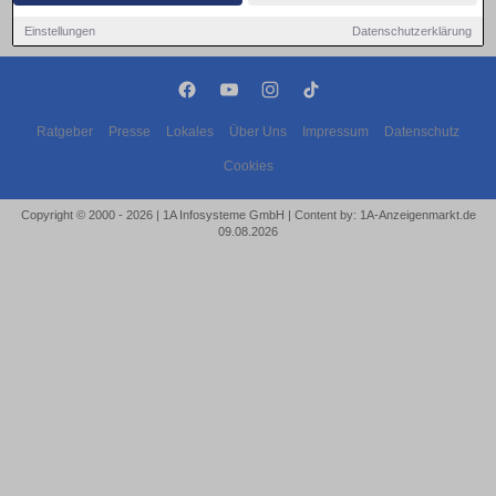
Einstellungen
Datenschutzerklärung
Ratgeber
Presse
Lokales
Über Uns
Impressum
Datenschutz
Cookies
Copyright © 2000 - 2026 | 1A Infosysteme GmbH | Content by: 1A-Anzeigenmarkt.de
09.08.2026