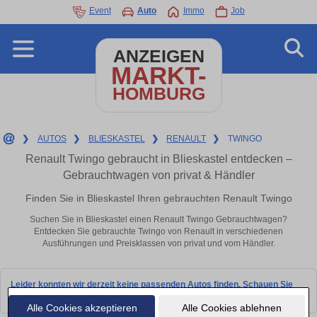
Event
Auto
Immo
Job
ANZEIGEN
MARKT-
HOMBURG
❯
AUTOS
❯
BLIESKASTEL
❯
RENAULT
❯
TWINGO
Renault Twingo gebraucht in Blieskastel entdecken –
Gebrauchtwagen von privat & Händler
Finden Sie in Blieskastel Ihren gebrauchten Renault Twingo
Suchen Sie in Blieskastel einen Renault Twingo Gebrauchtwagen?
Entdecken Sie gebrauchte Twingo von Renault in verschiedenen
Ausführungen und Preisklassen von privat und vom Händler.
Leider konnten wir derzeit keine passenden Autos finden. Schauen Sie
bald wieder vorbei!
Alle Cookies akzeptieren
Alle Cookies ablehnen