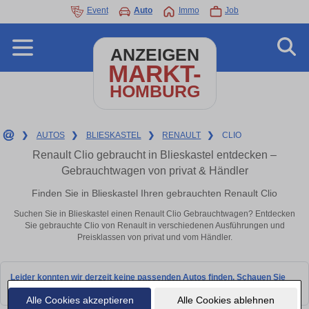
Event
Auto
Immo
Job
ANZEIGEN
MARKT-
HOMBURG
❯
AUTOS
❯
BLIESKASTEL
❯
RENAULT
❯
CLIO
Renault Clio gebraucht in Blieskastel entdecken –
Gebrauchtwagen von privat & Händler
Finden Sie in Blieskastel Ihren gebrauchten Renault Clio
Suchen Sie in Blieskastel einen Renault Clio Gebrauchtwagen? Entdecken
Sie gebrauchte Clio von Renault in verschiedenen Ausführungen und
Preisklassen von privat und vom Händler.
Leider konnten wir derzeit keine passenden Autos finden. Schauen Sie
bald wieder vorbei!
Alle Cookies akzeptieren
Alle Cookies ablehnen