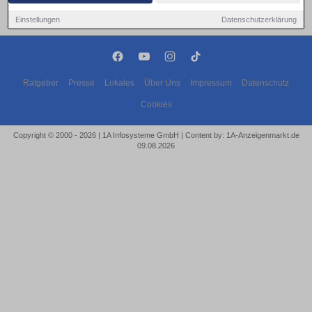
Einstellungen
Datenschutzerklärung
Ratgeber
Presse
Lokales
Über Uns
Impressum
Datenschutz
Cookies
Copyright © 2000 - 2026 | 1A Infosysteme GmbH | Content by: 1A-Anzeigenmarkt.de
09.08.2026