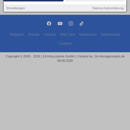
Einstellungen
Datenschutzerklärung
Ratgeber
Presse
Lokales
Über Uns
Impressum
Datenschutz
Cookies
Copyright © 2000 - 2026 | 1A Infosysteme GmbH | Content by: 1A-Anzeigenmarkt.de
08.08.2026