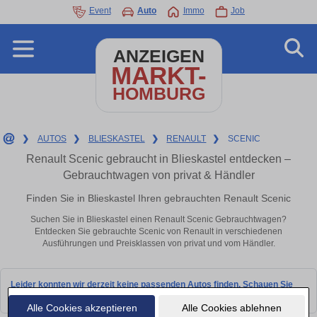
Event
Auto
Immo
Job
ANZEIGEN
MARKT-
HOMBURG
❯
AUTOS
❯
BLIESKASTEL
❯
RENAULT
❯
SCENIC
Renault Scenic gebraucht in Blieskastel entdecken –
Gebrauchtwagen von privat & Händler
Finden Sie in Blieskastel Ihren gebrauchten Renault Scenic
Suchen Sie in Blieskastel einen Renault Scenic Gebrauchtwagen?
Entdecken Sie gebrauchte Scenic von Renault in verschiedenen
Ausführungen und Preisklassen von privat und vom Händler.
Leider konnten wir derzeit keine passenden Autos finden. Schauen Sie
bald wieder vorbei!
Alle Cookies akzeptieren
Alle Cookies ablehnen