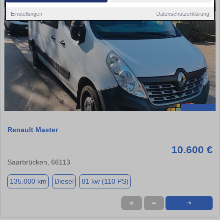
Einstellungen
Datenschutzerklärung
Renault Master
10.600 €
Saarbrücken, 66113
135.000 km
Diesel
81 kw (110 PS)
★
➦
➜