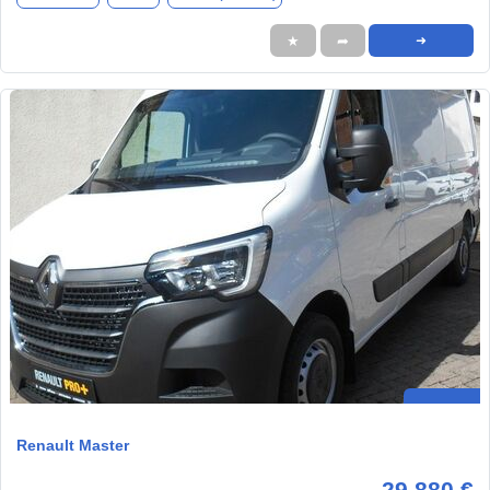
★
➦
➜
Renault Master
29.880 €